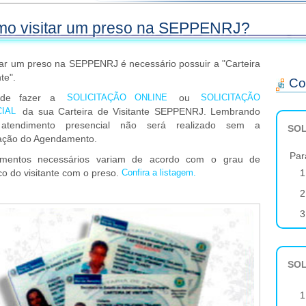
o visitar um preso na SEPPENRJ?
itar um preso na SEPPENRJ é necessário possuir a "Carteira
te".
Co
ode fazer a
ou
SOLICITAÇÃO ONLINE
SOLICITAÇÃO
da sua Carteira de Visitante SEPPENRJ. Lembrando
CIAL
tendimento presencial não será realizado sem a
SOL
ação do Agendamento.
Par
mentos necessários variam de acordo com o grau de
1
o do visitante com o preso.
Confira a listagem.
2
3
SOL
1