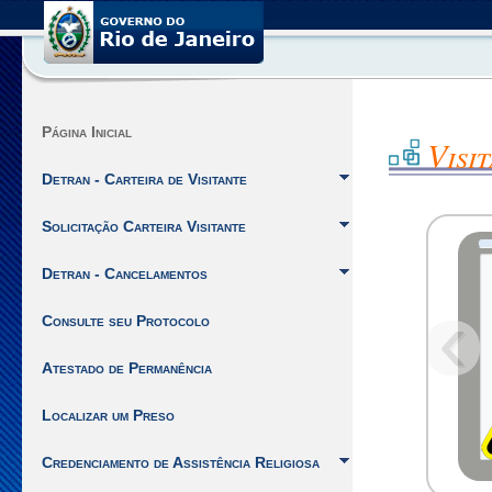
Você
está
no
site
de
Visitantes
Página Inicial
Visi
da
SEPPEN
Detran - Carteira de Visitante
do
Estado
Solicitação Carteira Visitante
do
Rio
Detran - Cancelamentos
de
Janeiro.
‹
Consulte seu Protocolo
Ir
para
Atestado de Permanência
o
inicio
Localizar um Preso
do
Menu
Credenciamento de Assistência Religiosa
[Alt
+