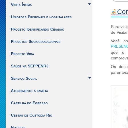
1]
Visita Íntima
|
Com
Ir
Unidades Prisionais e hospitalares
para
Para vis
o
Projeto Identificando Cidadão
de Visitan
inicio
do
Você p
Projetos Socioeducacionais
conteúdo
PRESEN
[Alt
que o a
Projeto Vida
+
comprov
2]
Saúde na SEPPENRJ
Os docu
parentesc
Serviço Social
Atendimento a família
Cartilha do Egresso
Cestas de Custódia Rio
Notícias