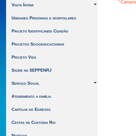
* Campos
1]
Visita Íntima
|
Ir
Unidades Prisionais e hospitalares
para
o
Projeto Identificando Cidadão
inicio
do
Projetos Socioeducacionais
conteúdo
[Alt
Projeto Vida
+
2]
Saúde na SEPPENRJ
Serviço Social
Atendimento a família
Cartilha do Egresso
Cestas de Custódia Rio
Notícias