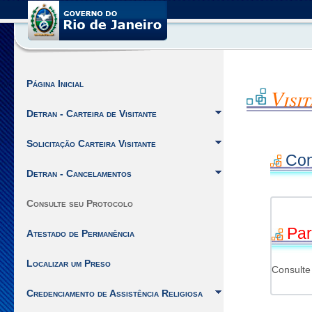
Você
está
no
site
de
Visitantes
Página Inicial
Visi
da
SEPPEN
Detran - Carteira de Visitante
do
Estado
Solicitação Carteira Visitante
do
Con
Rio
Detran - Cancelamentos
de
Janeiro.
Consulte seu Protocolo
Ir
para
Par
Atestado de Permanência
o
inicio
Localizar um Preso
do
Consulte
Menu
Credenciamento de Assistência Religiosa
[Alt
+