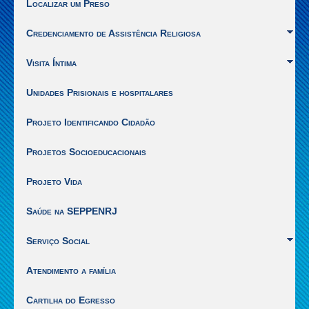
Localizar um Preso
1]
|
Credenciamento de Assistência Religiosa
Ir
para
Visita Íntima
o
inicio
Unidades Prisionais e hospitalares
do
conteúdo
[Alt
Projeto Identificando Cidadão
+
2]
Projetos Socioeducacionais
Projeto Vida
Saúde na SEPPENRJ
Serviço Social
Atendimento a família
Cartilha do Egresso