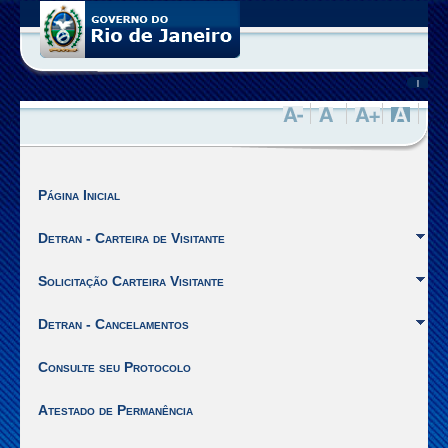
Você
está
no
site
|
de
Visitantes
da
SEPPEN
do
Estado
Página Inicial
do
Rio
Detran - Carteira de Visitante
de
Janeiro.
Solicitação Carteira Visitante
Ir
para
Detran - Cancelamentos
o
inicio
Consulte seu Protocolo
do
Menu
Atestado de Permanência
[Alt
+