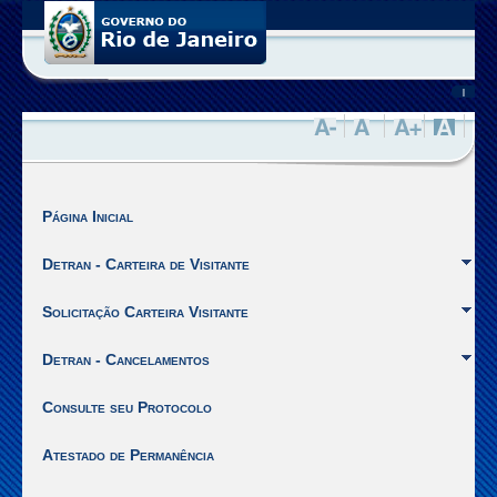
Você
está
no
site
|
de
Visitantes
da
SEPPEN
do
Estado
Página Inicial
do
Rio
Detran - Carteira de Visitante
de
Janeiro.
Solicitação Carteira Visitante
Ir
para
Detran - Cancelamentos
o
inicio
Consulte seu Protocolo
do
Menu
Atestado de Permanência
[Alt
+