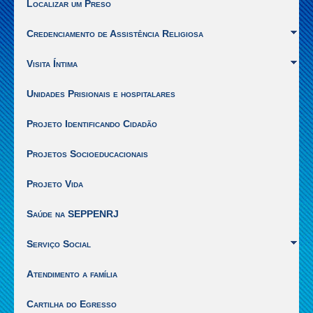
Localizar um Preso
1]
|
Credenciamento de Assistência Religiosa
Ir
para
Visita Íntima
o
inicio
Unidades Prisionais e hospitalares
do
conteúdo
[Alt
Projeto Identificando Cidadão
+
2]
Projetos Socioeducacionais
Projeto Vida
Saúde na SEPPENRJ
Serviço Social
Atendimento a família
Cartilha do Egresso