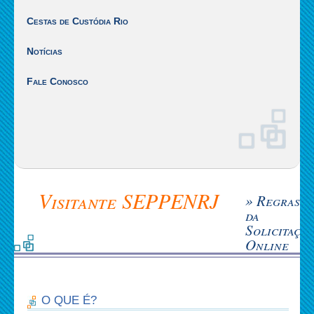
Cestas de Custódia Rio
Notícias
Fale Conosco
Visitante SEPPENRJ
» Regras
da
Solicitaçã
Online
O QUE É?