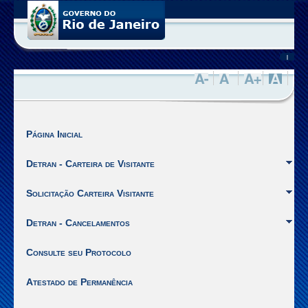
Você
está
no
site
|
de
Visitantes
da
SEPPEN
do
Estado
Página Inicial
do
Rio
Detran - Carteira de Visitante
de
Janeiro.
Solicitação Carteira Visitante
Ir
para
Detran - Cancelamentos
o
inicio
Consulte seu Protocolo
do
Menu
Atestado de Permanência
[Alt
+