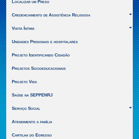
Localizar um Preso
1]
|
Credenciamento de Assistência Religiosa
Ir
para
Visita Íntima
o
inicio
Unidades Prisionais e hospitalares
do
conteúdo
[Alt
Projeto Identificando Cidadão
+
2]
Projetos Socioeducacionais
Projeto Vida
Saúde na SEPPENRJ
Serviço Social
Atendimento a família
Cartilha do Egresso