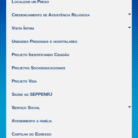
Localizar um Preso
1]
|
Credenciamento de Assistência Religiosa
Ir
para
Visita Íntima
o
inicio
Unidades Prisionais e hospitalares
do
conteúdo
[Alt
Projeto Identificando Cidadão
+
2]
Projetos Socioeducacionais
Projeto Vida
Saúde na SEPPENRJ
Serviço Social
Atendimento a família
Cartilha do Egresso