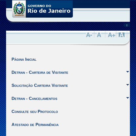
Você
está
no
site
|
de
Visitantes
da
SEPPEN
do
Estado
Página Inicial
do
Rio
Detran - Carteira de Visitante
de
Janeiro.
Solicitação Carteira Visitante
Ir
para
Detran - Cancelamentos
o
inicio
Consulte seu Protocolo
do
Menu
Atestado de Permanência
[Alt
+