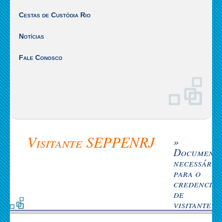
Cestas de Custódia Rio
Notícias
Fale Conosco
Visitante SEPPENRJ
»
Document
necessário
para o
credencia
de
visitante